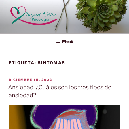
Saltar
al
contenido
INGRID ORTÍZ
Psicología
Menú
ETIQUETA:
SINTOMAS
PUBLICADO
DICIEMBRE 15, 2022
EL
Ansiedad: ¿Cuáles son los tres tipos de
ansiedad?