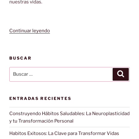
nuestras vidas.
«Ansiedad:
Continuar leyendo
¿Cuáles
son
los
BUSCAR
tres
tipos
Buscar
Buscar
de
por:
ansiedad?»
ENTRADAS RECIENTES
Construyendo Hábitos Saludables: La Neuroplasticidad
y tu Transformación Personal
Habitos Exitosos: La Clave para Transformar Vidas